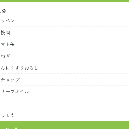
人分
ズッペン
合挽肉
トマト缶
玉ねぎ
にんにくすりおろし
ケチャップ
オリーブオイル
塩
こしょう