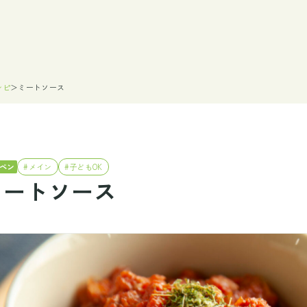
シピ
＞
ミートソース
ペン
#メイン
#子どもOK
ミートソース