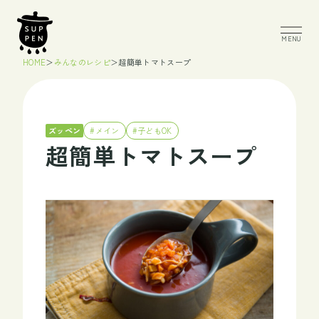
MENU
HOME
＞
みんなのレシピ
＞
超簡単トマトスープ
ズッペン
#メイン
#子どもOK
超簡単トマトスープ